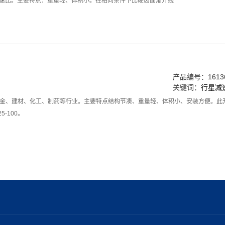
，双级速比。主要特点：重量轻、体积小。在相同条件下比硬齿面渐开线
产品编号：16136
关键词：
行星减
金、建材、化工、制药等行业。主要特点结构节凑、重量轻、体积小、安装方便。此
5-100。