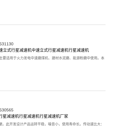
31130
中速立式行星减速机
中速立式行星减速机
行星减速机
。主要适用于火力发电中速磨煤机、建材水泥磨、能源粉磨中使用。本
30565
S行星减速机
行星减速机
行星减速机厂家
方便。此开发设计产品运转平稳，噪音小，使用寿命长。传动速比大：