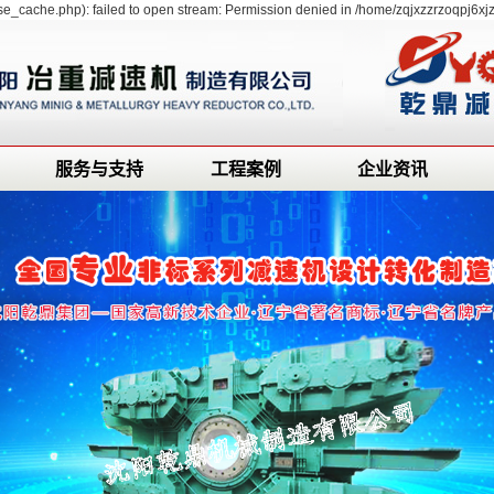
e_cache.php): failed to open stream: Permission denied in /home/zqjxzzrzoqpj6xj
服务与支持
工程案例
企业资讯