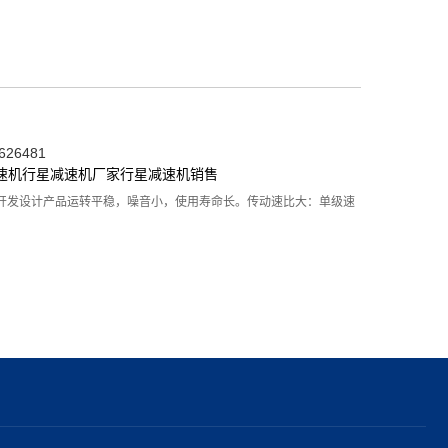
26481
速机
行星减速机厂家
行星减速机销售
开发设计产品运转平稳，噪音小，使用寿命长。传动速比大：单级速