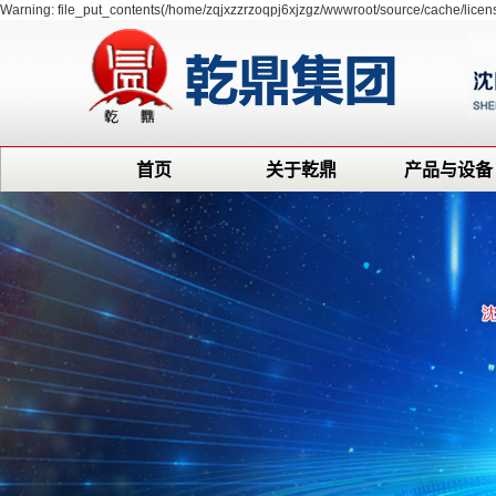
Warning: file_put_contents(/home/zqjxzzrzoqpj6xjzgz/wwwroot/source/cache/licens
首页
关于乾鼎
产品与设备