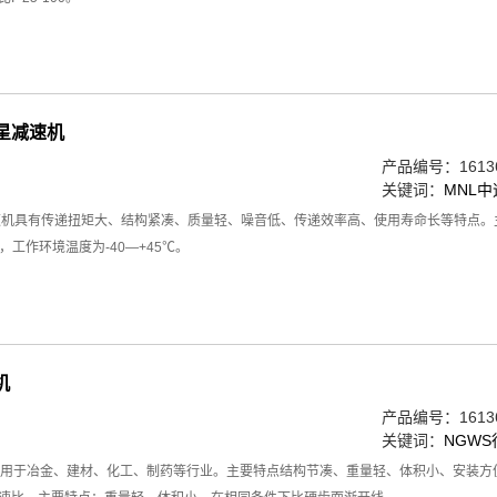
星减速机
产品编号：16136
关键词：
MNL
速机具有传递扭矩大、结构紧凑、质量轻、噪音低、传递效率高、使用寿命长等特点
，工作环境温度为-40—+45℃。
机
产品编号：16136
关键词：
NGW
要用于冶金、建材、化工、制药等行业。主要特点结构节凑、重量轻、体积小、安装