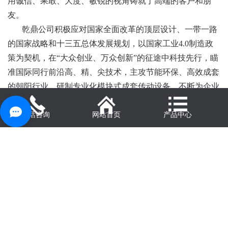
用诚信、果敢、大度、敏锐的视角铸就了高端的客户和朋
友。
乾鼎公司积极应对国家全面改革的顶层设计、一带一路
的国家战略和十三五总体发展规划，以国家工业4.0制造政
策为契机，在“大众创业、万众创新”的征途中科技先行，瞄
准国际同行前沿高、精、尖技术，主攻节能环保、高效成套
的朝阳行业，研制专业化模块式成套传动设备，不断为企业
建立防火墙，与国家重工业航母之城沈阳同行，步入乾鼎集
团公司第二个大发展周期，持续精卓制造、乾鼎引航！
电话咨询
网站首页
产品中心
核心企业
沈阳乾鼎机械制造有限公司是乾鼎集团直属经营核心企
业之一，资产总额3.8亿元，为辽宁省高新技术企业。自成
立伊始推行全面质量管理，通过了国际GB/T19001-2016 idt
ISO9001：2015质量管理体系认证，GB/T24001-2016 idt
ISO14001：2015环境管理体系认证，GB/T45001-2020 idt