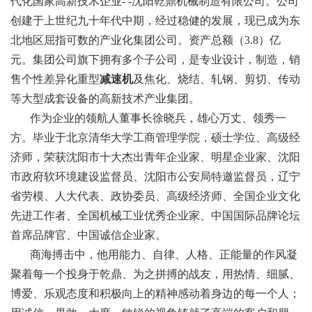
代化国家高新技术企业- -沈阳乾鼎机械制造有限公司。公司
创建于上世纪九十年代中期，经过稳健的发展，现已成为东
北地区屈指可数的产业化集团公司。资产总额（3.8）亿
元。集团公司旗下拥有多个子公司，是专业设计，制造，销
售个性差异化重型
减速机
及焦化、烧结、轧钢、剪切、传动
等大型成套设备的高新技术产业集团。
作为企业的领航人董事长徐晓兵，雄心万丈、领秀一
方。毕业于北京清华大学工商管理学院，硕士学位、高级经
济师，荣获沈阳市十大杰出青年企业家、明星企业家、沈阳
市政府软环境建设监督员、沈阳市公安局特邀监督员，辽宁
省劳模、人大代表、政协委员、高级经济师、全国企业文化
先进工作者、全国机械工业优秀企业家、中国国际品牌论坛
首席品牌官、中国诚信企业家。
商海搏击中，他用能力、自律、人格、正能量的作风凝
聚着每一个投身于乾鼎、为之拼搏的战友，用热情、细腻、
博爱、乐观态度和积极向上的精神感动着身边的每一个人；