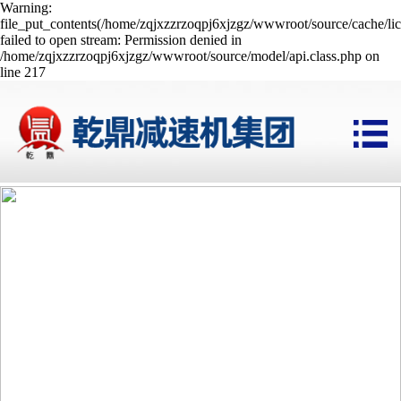
Warning:
file_put_contents(/home/zqjxzzrzoqpj6xjzgz/wwwroot/source/cache/li
failed to open stream: Permission denied in
/home/zqjxzzrzoqpj6xjzgz/wwwroot/source/model/api.class.php on
line 217