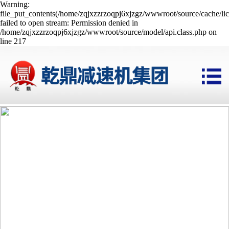
Warning:
file_put_contents(/home/zqjxzzrzoqpj6xjzgz/wwwroot/source/cache/li
failed to open stream: Permission denied in
/home/zqjxzzrzoqpj6xjzgz/wwwroot/source/model/api.class.php on
line 217