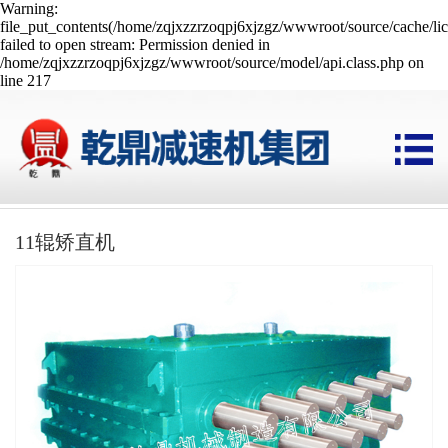
Warning:
file_put_contents(/home/zqjxzzrzoqpj6xjzgz/wwwroot/source/cache/li
failed to open stream: Permission denied in
/home/zqjxzzrzoqpj6xjzgz/wwwroot/source/model/api.class.php on
line 217
11辊矫直机