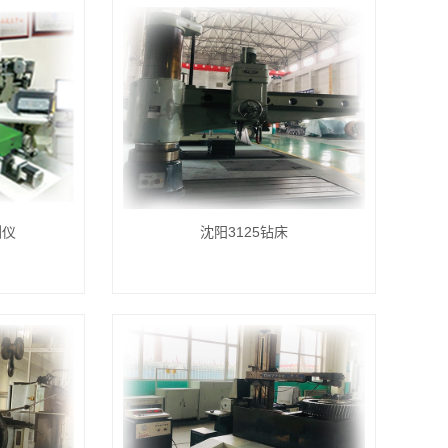
测仪
沈阳3125钻床