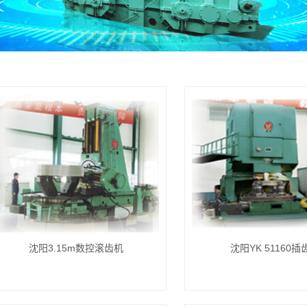
沈阳3.15m数控滚齿机
沈阳YK 51160插